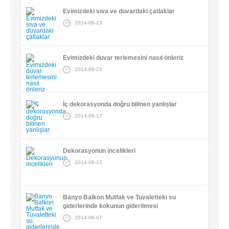
Evimizdeki sıva ve duvardaki çatlaklar
2014-06-23
Evimizdeki duvar terlemesini nasıl önleriz
2014-06-23
İç dekorasyonda doğru bilinen yanlışlar
2014-06-17
Dekorasyonun incelikleri
2014-06-12
Banyo Balkon Mutfak ve Tuvaletteki su
giderlerinde kokunun giderilmesi
2014-06-07