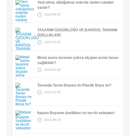
Yeni almış olduğumuz evlerde neden rutubet
vardır?
2015-04-02
TASARIM ÖZGÜRLÜĞÜ VE BARİSOL TAVANIN
ÖZELLİKLERİ
2015-02-22
Metal asma tavanmı yoksa alçıpan asma tavan
sağlıklıdır?
2015-01-02
Tavanda Tavan Boyası mı Plastik Boya mı?
2014-12-05
İtalyan Boyanın özellikleri ve tercih sebepleri
2014-09-23