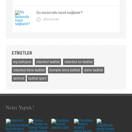
Su tasarrufu nasıl sağlanır?
2014-04-04
ETIKETLER
kış bahçesi
istanbul tadilat
istanbul ev tadilat
istanbul bina tadilat
komple bina tadilat
daire tadilat
tamirat
tadilat işleri
Neler Yaptık?