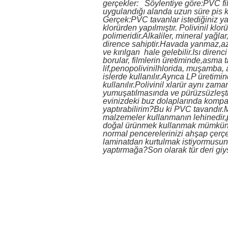
gerçekler: Söylentiye göre:PVC fi
uygulandığı alanda uzun süre pis k
Gerçek:PVC tavanlar istediğiniz ya
klorürden yapılmıştır. Polivinil klor
polimeridir.Alkaliler, mineral yağla
dirence sahiptir.Havada yanmaz,az
ve kırılgan hale gelebilir.Isı direnci
borular, filmlerin üretiminde,asma tav
lif,penopolivinilhlorida, muşamba, a
islerde kullanılır.Ayrıca LP üretimi
kullanılır.Polivinil xlarür aynı zam
yumuşatılmasında ve pürüzsüzleşti
evinizdeki buz dolaplarında kompak
yaptırabilirim?Bu ki PVC tavandır
malzemeler kullanmanın lehinedir
doğal ürünmek kullanmak mümkün d
normal pencerelerinizi ahşap çer
laminatdan kurtulmak istiyormusun
yaptırmağa?Son olarak tür deri giy