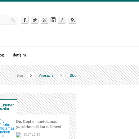
og
İletişim
Blog
Anasayfa
Blog
 Eklenen
azılar
Dış Cephe mantolaması
yapılırken dikkat edilmesi
gerekenler
2017-12-30