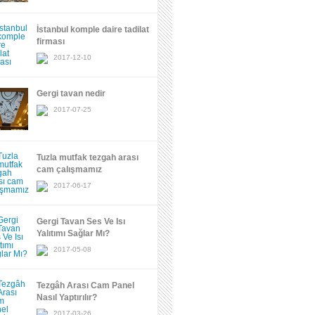
İstanbul komple daire tadilat
firması
2017-12-10
Gergi tavan nedir
2017-07-25
Tuzla mutfak tezgah arası
cam çalışmamız
2017-06-17
Gergi Tavan Ses Ve Isı
Yalıtımı Sağlar Mı?
2017-05-08
Tezgâh Arası Cam Panel
Nasıl Yaptırılır?
2017-03-26