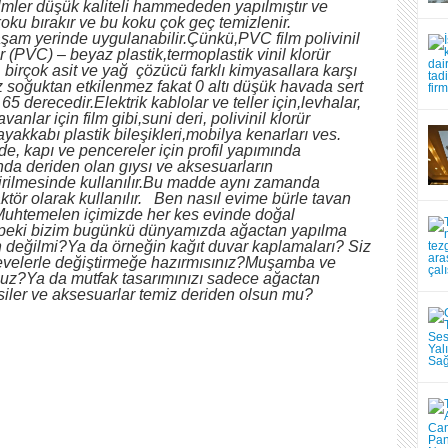
lmler düşük kaliteli hammededen yapılmıştır ve
oku bırakır ve bu koku çok geç temizlenir.
şam yerinde uygulanabilir.Çünkü,PVC film polivinil
ür (PVC) – beyaz plastik,termoplastik vinil klorür
r, birçok asit ve yağ çözücü farklı kimyasallara karşı
 soğuktan etkilenmez fakat 0 altı düşük havada sert
 65 derecedir.Elektrik kablolar ve teller için,levhalar,
anlar için film gibi,suni deri, polivinil klorür
yakkabı plastik bileşikleri,mobilya kenarları ves.
nde, kapı ve pencereler için profil yapımında
anda deriden olan gıysı ve aksesuarların
rilmesinde kullanılır.Bu madde aynı zamanda
tör olarak kullanılır. Ben nasıl evime bürle tavan
.Muhtemelen içimizde her kes evinde doğal
,peki bizim bugünkü dünyamızda ağactan yapılma
eğilmi?Ya da örneğin kağıt duvar kaplamaları? Siz
çevelerle değiştirmeğe hazırmısınız?Muşamba ve
uz?Ya da mutfak tasarımınızı sadece ağactan
siler ve aksesuarlar temiz deriden olsun mu?