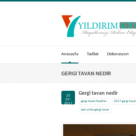
Anasayfa
Tadilat
Dekorasyon
GERGI TAVAN NEDIR
Gergi tavan nedir
25
07-
gergi tavan fiyatları
2017 gergi tava
2017
yeni yılda gergi tavan