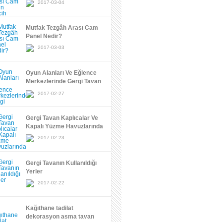
2017-03-04
Mutfak Tezgâh Arası Cam
Panel Nedir?
2017-03-03
Oyun Alanları Ve Eğlence
Merkezlerinde Gergi Tavan
Uygulamaları
2017-02-27
Gergi Tavan Kaplıcalar Ve
Kapalı Yüzme Havuzlarında
2017-02-23
Gergi Tavanın Kullanıldığı
Yerler
2017-02-22
Kağıthane tadilat
dekorasyon asma tavan