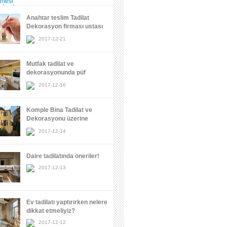
Anahtar teslim Tadilat
Dekorasyon firması ustası
istanbul
2017-12-21
Mutfak tadilat ve
dekorasyonunda püf
noktalar
2017-12-16
Komple Bina Tadilat ve
Dekorasyonu üzerine
öneriler!!!
2017-12-14
Daire tadilatında öneriler!
2017-12-13
Ev tadilatı yaptırırken nelere
dikkat etmeliyiz?
2017-12-12