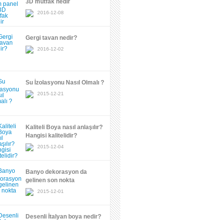
3D mutfak nedir
2016-12-08
Gergi tavan nedir?
2016-12-02
Su İzolasyonu Nasıl Olmalı ?
2015-12-21
Kaliteli Boya nasıl anlaşılır?
Hangisi kalitelidir?
2015-12-04
Banyo dekorasyon da
gelinen son nokta
2015-12-01
Desenli İtalyan boya nedir?