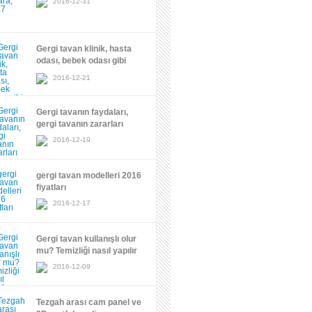
2016-12-31
Gergi tavan klinik, hasta
odası, bebek odası gibi
hijyen isteyen mekanlarda
2016-12-21
kullanılır mı?
Gergi tavanın faydaları,
gergi tavanın zararları
2016-12-19
gergi tavan modelleri 2016
fiyatları
2016-12-17
Gergi tavan kullanışlı olur
mu? Temizliği nasıl yapılır
2016-12-09
Tezgah arası cam panel ve