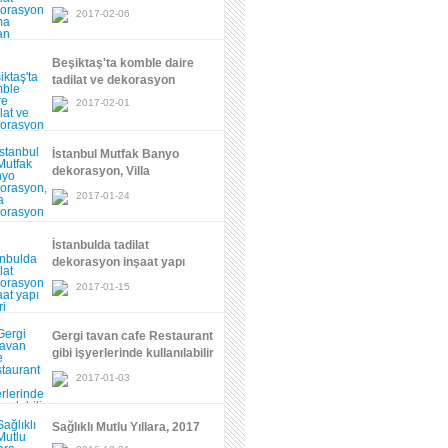
dekoratif boya işleri
2017-02-06
Beşiktaş'ta komble daire
tadilat ve dekorasyon
2017-02-01
İstanbul Mutfak Banyo
dekorasyon, Villa
dekorasyon
2017-01-24
İstanbulda tadilat
dekorasyon inşaat yapı
işleri
2017-01-15
Gergi tavan cafe Restaurant
gibi işyerlerinde kullanılabilir
mi?
2017-01-03
Sağlıklı Mutlu Yıllara, 2017